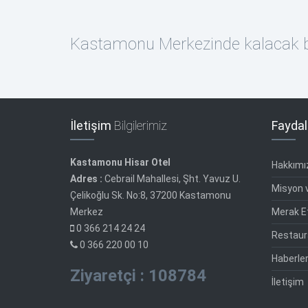
Kastamonu Merkezinde kalacak bi
İletişim
Bilgilerimiz
Faydal
Kastamonu Hisar Otel
Hakkımı
Adres :
Cebrail Mahallesi, Şht. Yavuz U.
Misyon 
Çelikoğlu Sk. No:8, 37200 Kastamonu
Merkez
Merak Et
0 366 214 24 24
Restaur
0 366 220 00 10
Haberle
Ziyaretçi : 108784
İletişim