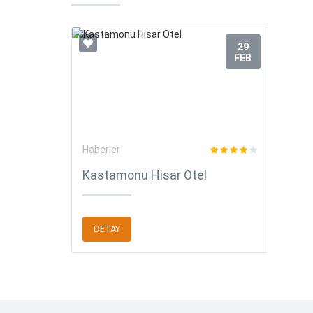
29
FEB
Haberler
Kastamonu Hisar Otel
DETAY