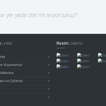
r yer yada otel mi arıyorsunuz?
ı
Linkler
Resim
Galerisi
zda
ve Vizyonumuz
tikleriniz
ant ve Cafemiz
r