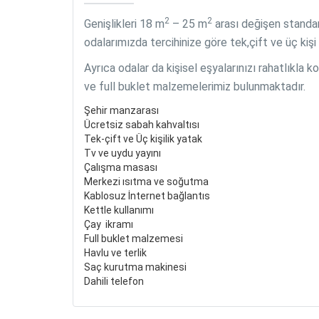
2
2
Genişlikleri 18 m
– 25 m
arası değişen standar
odalarımızda tercihinize göre tek,çift ve üç ki
Ayrıca odalar da kişisel eşyalarınızı rahatlıkla
ve full buklet malzemelerimiz bulunmaktadır.
Şehir manzarası
Ücretsiz sabah kahvaltısı
Tek-çift ve Üç kişilik yatak
Tv ve uydu yayını
Çalışma masası
Merkezi ısıtma ve soğutma
Kablosuz İnternet bağlantıs
Kettle kullanımı
Çay ikramı
Full buklet malzemesi
Havlu ve terlik
Saç kurutma makinesi
Dahili telefon