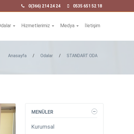
0(366) 214 24 24
0535 651 52 18
Odalar
Hizmetlerimiz
Medya
İletişim
Anasayfa
/
Odalar
/
STANDART ODA
MENÜLER
Kurumsal